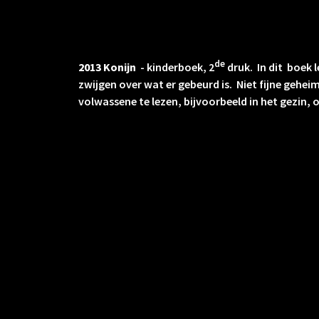
de
2013 Konijn
- kinderboek, 2
druk. In dit boek 
zwijgen over wat er gebeurd is. Niet fijne gehe
volwassene te lezen, bijvoorbeeld in het gezin, 
geschoven kan worden.
2009 Lila Lavendel
–kinderboek. Verhalende gedi
boek heeft dubbele pagina's waartussen een ze