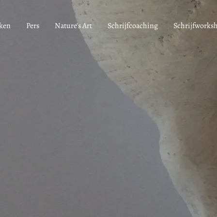
ken
Pers
Nature's Art
Schrijfcoaching
Schrijfworks