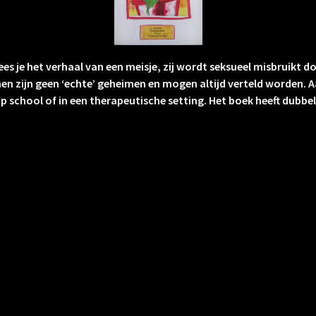
lees je het verhaal van een meisje, zij wordt seksueel misbruikt
imen zijn geen ‘echte’ geheimen en mogen altijd verteld worden
op school of in een therapeutische setting. Het boek heeft dubb
chten over de natuur in eigen tuin. De bloemen en insecten heb
lf geschreven gedicht of gedroogde bloemblaadjes passen.