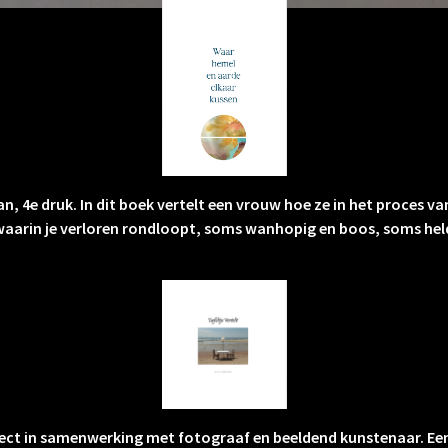
n, 4e druk. In dit boek vertelt een vrouw hoe ze in het proces 
waarin je verloren rondloopt, soms wanhopig en boos, soms helder
oject in samenwerking met fotograaf en beeldend kunstenaar. E