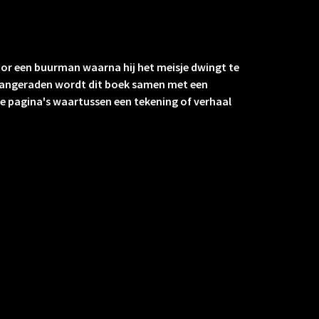
 door een buurman waarna hij het meisje dwingt te
. Aangeraden wordt dit boek samen met een
ele pagina's waartussen een tekening of verhaal
ben voor kinderen herkenbare gevoelens. Het